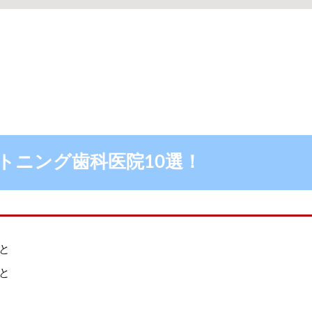
トニング歯科医院10選！
と
と