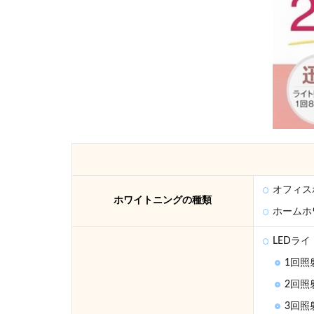
ニン
グで
ホワ
イト
ニン
グし
てい
る人
の口
コミ
まと
め！
4
オフィス
ホワイトニングの種類
東京
ホームホ
でホ
ワイ
LEDラ
トニ
ング
1回照射
が可
2回照射
能な
歯科
3回照射