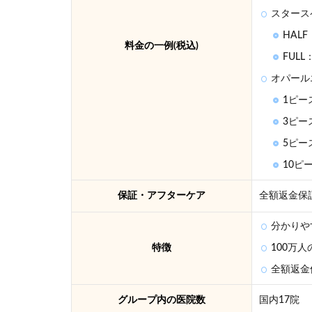
医院
スタース
のお
HALF
もな
料金の一例(税込)
20
FULL
社を
オパール
5つ
の項
1ピース
目で
3ピース
徹底
比
5ピース
較！
10ピー
5
東京
保証・アフターケア
全額返金保証
でホ
ワイ
分かりや
トニ
特徴
100万
ング
でき
全額返金
る歯
科医
グループ内の医院数
国内17院
院に