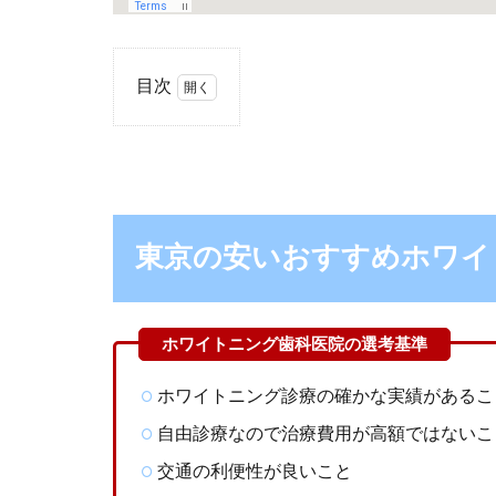
目次
1
東京
の安
いお
すす
めホ
東京の安いおすすめホワイ
ワイ
トニ
ング
歯科
医院
10
ホワイトニング診療の確かな実績があるこ
選！
自由診療なので治療費用が高額ではないこ
2
東京
交通の利便性が良いこと
でホ