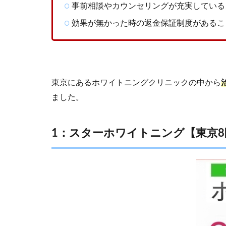
事前相談やカウンセリングが充実している
ワイ
トニ
効果が無かった時の返金保証制度があるこ
ング
に迷
った
時は
5つ
のお
東京にあるホワイトニングクリニックの中から
すす
ました。
めエ
リア
から
1：スターホワイトニング【東京8
選ぼ
う！
3
東京
のス
ター
ホワ
イト