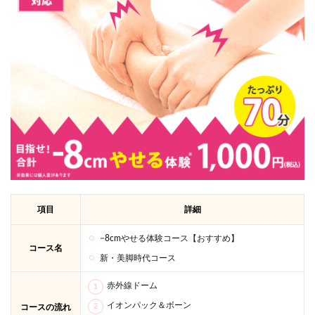
るコ
ツは
通う
順
番！
4
500
円痩
身エ
ステ
体験
に行
く前
に気
にな
項目
詳細
る5
つの
QA！
−8cmやせる体験コース【おすすめ】
コース名
新・美脚時代コース
5
まと
赤外線ドーム
め
イオンパック＆ボーン
コースの流れ