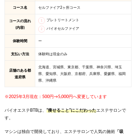
コース名
セルファイア2ヶ所コース
プレトリートメント
コースの流れ
(内容)
バイオセルファイア
体験時間
ー
支払い方法
体験時は現金のみ
北海道、宮城県、東京都、千葉県、神奈川県、埼玉
店舗のある都
県、愛知県、大阪府、京都府、兵庫県、愛媛県、福岡
道府県
県、沖縄県
※2025年3月現在：500円→5,000円へ変更しています
バイオエステBTBは、
”痩せること”にこだわった
エステサロンで
す。
マシンは独自で開発しており、エステサロンで人気の施術
「吸