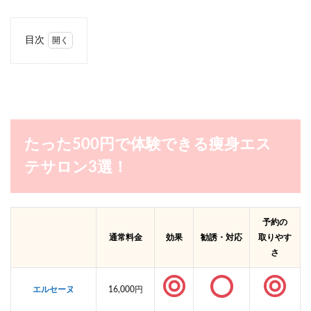
目次
1
たっ
た
500
円で
体験
でき
たった500円で体験できる痩身エス
る痩
身エ
テサロン3選！
ステ
サロ
ン3
選！
予約の
2
通常料金
効果
勧誘・対応
取りやす
【写
さ
真あ
り】
たっ
エルセーヌ
16,000円
た
500