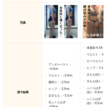
写真
体脂肪-4.1%
ウエスト：-1.0
ローウエスト：-1
アンダーバスト：
ヒップ：-1.1cm
−4.3cm
太もも(右)：-1,
ウエスト：−2.4cm
太もも(左)：-0.
腰回り：−2.3cm
ふくらはぎ
ヒップ：−2.9cm
採寸結果
(右)：-0.3cm
左太もも：−3.1cm
ふくらはぎ
左ふくらはぎ：
(左)：-0.5cm
−0.8cm