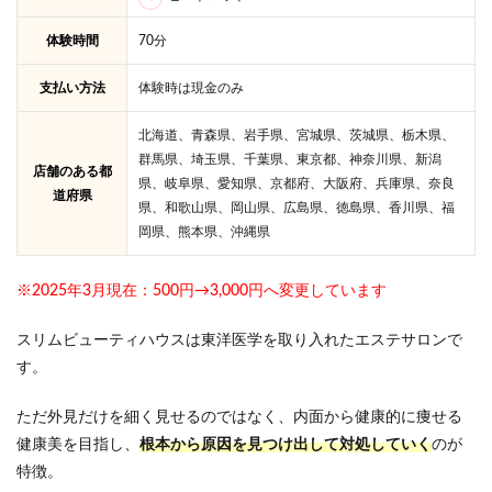
体験時間
70分
支払い方法
体験時は現金のみ
北海道、青森県、岩手県、宮城県、茨城県、栃木県、
群馬県、埼玉県、千葉県、東京都、神奈川県、新潟
店舗のある都
県、岐阜県、愛知県、京都府、大阪府、兵庫県、奈良
道府県
県、和歌山県、岡山県、広島県、徳島県、香川県、福
岡県、熊本県、沖縄県
※2025年3月現在：500円→3,000円へ変更しています
スリムビューティハウスは東洋医学を取り入れたエステサロンで
す。
ただ外見だけを細く見せるのではなく、内面から健康的に痩せる
健康美を目指し、
根本から原因を見つけ出して対処していく
のが
特徴。