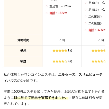
足首(右)：-0.2c
左足首：−0.2cm
足首(左)：-0.1c
合計：−16cm
二の腕(右)： -0.
二の腕(左)：-0.
合計：-6.7cm
施術時間
70分
70分
効果
5.0
4
勧誘
4.0
3
私が体験したワンコインエステは、
エルセーヌ
、
スリムビューテ
ィハウス
の2ヶ所です。
実際に500円エステを試してみた結果、上記の写真を見ても分かる
ように
目に見えて効果を実感できました。
※現在は体験料金が変
更されています。