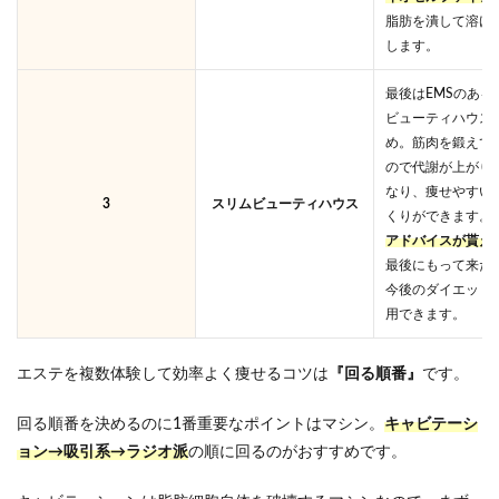
脂肪を潰して溶け
します。
最後はEMSのある
ビューティハウス
め。筋肉を鍛えて
ので代謝が上がり
なり、痩せやすい
3
スリムビューティハウス
くりができます。
アドバイスが貰え
最後にもって来た
今後のダイエット
用できます。
エステを複数体験して効率よく痩せるコツは
『回る順番』
です。
回る順番を決めるのに1番重要なポイントはマシン。
キャビテーシ
ョン→吸引系→ラジオ派
の順に回るのがおすすめです。