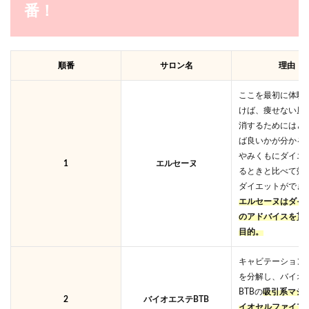
番！
順番
サロン名
理由
ここを最初に体験
けば、痩せない原
消するためにはど
ば良いかが分かる
やみくもにダイエ
1
エルセーヌ
るときと比べて効
ダイエットができ
エルセーヌはダイ
のアドバイスを貰
目的。
キャビテーション
を分解し、バイオ
BTBの
吸引系マシ
2
バイオエステBTB
イオセルファイア