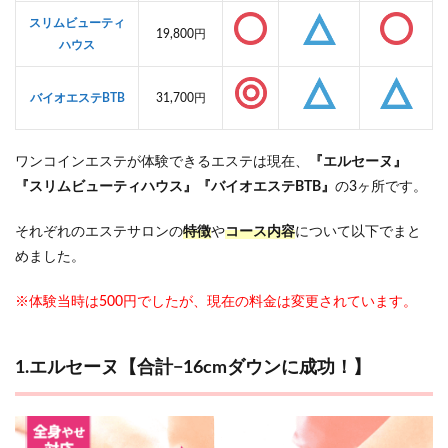
円で
スリムビューティ
効果
19,800円
ハウス
はあ
る
の？
バイオエステBTB
31,700円
実際
に体
験し
てみ
ワンコインエステが体験できるエステは現在、
『エルセーヌ』
た！
『スリムビューティハウス』『バイオエステBTB』
の3ヶ所です。
3
500
それぞれのエステサロンの
特徴
や
コース内容
について以下でまと
円エ
めました。
ステ
体験
を複
※体験当時は500円でしたが、現在の料金は変更されています。
数使
って
ワン
1.エルセーヌ【合計−16cmダウンに成功！】
コイ
ンで
効率
よく
痩せ