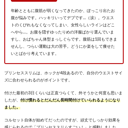
年齢とともに腹筋が弱くなってきたのか、ぽっこり出たお
腹が悩みです。ハッキリいってデブです…（涙）。ウエス
トのくびれもなくなってしまい、女性らしいラインはどこ
へやら…。お腹を隠すゆったりめの洋服ばかり選んでいま
すし、おばちゃん体型まっしぐらです。腹筋は1回もできま
せんし、つらい運動は大の苦手。どうにか楽をして痩せた
いとばかり考えています。
プリンセススリムは、ホックが4段あるので、自分のウエストサイ
ズに合わせられるのがポイントです。
付けた最初の3日くらいは正直つらくて、外そうかと何度も思いま
したが、
付け慣れるとだんだん長時間付けていられるようになり
ました。
コルセット自体が始めてだったのですが、頑丈でしっかり効果を
感じられるので「プリンセススリムすごい！」と感動しました。