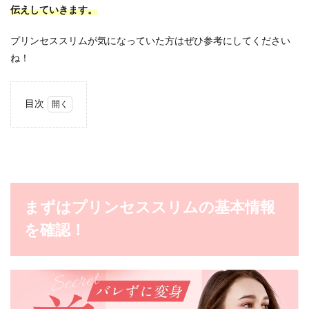
伝えしていきます。
プリンセススリムが気になっていた方はぜひ参考にしてください
ね！
目次
1
まず
はプ
リン
セス
スリ
ムの
まずはプリンセススリムの基本情報
基本
情報
を確認！
を確
認！
2
【本当
に痩せ
る？】