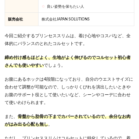
とギ
良い姿勢を保ちたい人
ュギ
ュギ
販売会社
株式会社JAPAN SOLUTIONS
ュ、
マジ
カル
今回ご紹介するプリンセススリムは、着け心地やコスパなど、全
シェ
リー
体的にバランスのとれたコルセットです。
を5
つの
締め付け感もほどよく、生地がよく伸びるのでコルセット初心者
項目
さんでも使いやすい
でしょう。
で徹
底比
較！
お腹にあるホックは4段階になっており、自分のウエストサイズに
8
合わせて調整が可能なので、しっかりくびれを演出したいときや
プリ
お腹のサポート役として使いたいなど、シーンやコーデに合わせ
ンセ
て使いわけられます。
スス
リム
を購
また、
骨盤から肋骨の下までカバーされているので、余分なお肉
入す
がはみ出る心配も無し
。
る前
に気
にな
ただし、プリンセススリムはコルセットに特化しているので、着