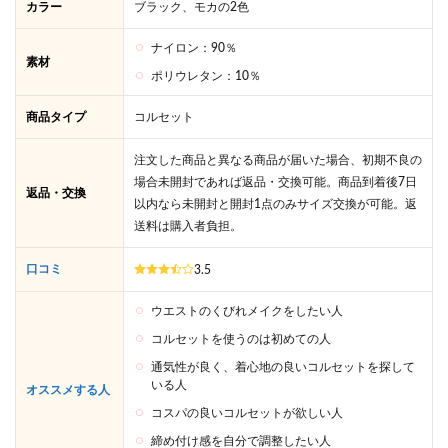
カラー
ブラック、モカの2色
の選
び方
ナイロン：90％
を確
素材
認！
ポリウレタン：10％
6
プ
商品タイプ
コルセット
リンセ
ススリ
ムを最
注文した商品と異なる商品が届いた場合、初期不良の
安で買
場合未開封であれば返品・交換可能。商品到着後7日
返品・交換
えるの
以内なら未開封と開封1点のみサイズ交換が可能。返
は公式
送料は購入者負担。
サイ
ト！
Amazon
口コミ
3.5
や楽天
との価
ウエストのくびれメイクをしたい人
格差を
解説！
コルセットを使うのは初めての人
通気性が良く、着心地の良いコルセットを探して
7
いる人
プリ
オススメする人
ンセ
コスパの良いコルセットが欲しい人
スス
締め付け感を自分で調整したい人
リム