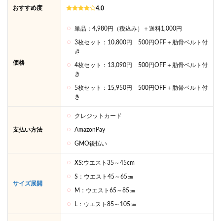
おすすめ度
4.0
徹底
調
査！
単品：4,980円（税込み）＋送料1,000円
4
3枚セット：10,800円 500円OFF＋肋骨ベルト付
き
プリ
ンセ
価格
4枚セット：13,090円 500円OFF＋肋骨ベルト付
スス
き
リム
をお
5枚セット：15,950円 500円OFF＋肋骨ベルト付
すす
き
めす
る
クレジットカード
人・
支払い方法
AmazonPay
しな
い
GMO後払い
人！
XS:ウエスト35～45cm
5
プリ
S：ウエスト45～65㎝
サイズ展開
ンセ
M：ウエスト65～85㎝
スス
リム
L：ウエスト85～105㎝
のサ
イズ