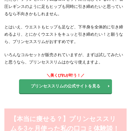
る5
圧レギンスのように足もヒップも同時に引き締めたいと思ってい
つの
るなら不向きかもしれません。
Q&A
につ
い
とはいえ、ウエストもヒップも足など、下半身を全体的に引き締
て！
めるより、とにかくウエストをキュッと引き締めたい！と願うな
9
ら、プリンセススリムがおすすめです。
プリ
ンセ
いろんなコルセットが販売されていますが、まずは試してみたい
スス
リム
と思うなら、プリンセススリムはかなり使えますよ。
のま
とめ
＼美くびれが叶う！／
プリンセススリムの公式サイトを見る
【本当に痩せる？】プリンセススリ
ムを3ヶ月使った私の口コミ体験談！