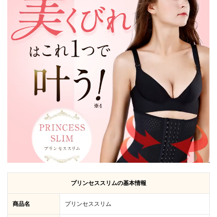
プリン
セスス
リムを
3ヶ月
使った
私の口
コミ体
験談！
3
プリ
ンセ
スス
リム
の口
コ
ミ・
評判
を各
種
SNS
プリンセススリムの基本情報
や通
販サ
商品名
プリンセススリム
イト
から