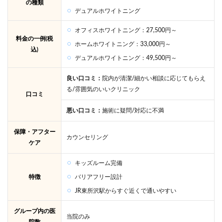
の種類
デュアルホワイトニング
オフィスホワイトニング：27,500円～
料金の一例(税
ホームホワイトニング：33,000円～
込)
デュアルホワイトニング：49,500円～
良い口コミ：
院内が清潔/細かい相談に応じてもらえ
る/雰囲気のいいクリニック
口コミ
悪い口コミ：
施術に疑問/対応に不満
保障・アフター
カウンセリング
ケア
キッズルーム完備
特徴
バリアフリー設計
JR東所沢駅からすぐ近くで通いやすい
グループ内の医
当院のみ
院数