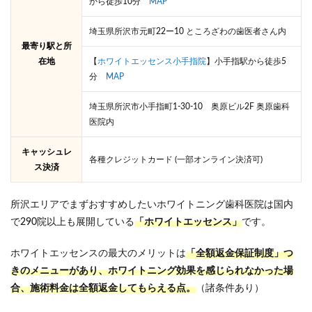
から徒歩10分
MAP
3つ
のポ
埼玉県所沢市元町22ー10 ところざわの歯医者さん内
イン
最寄り駅と所
トを
おさ
在地
【
ホワイトエッセンス小手指院
】小手指駅から徒歩5
ら
分
MAP
い！
埼玉県所沢市小手指町1-30-10 奥原ビル2F 奥原歯科
6
医院内
まと
め
キャッシュレ
各種クレジットカード (一部オンライン決済可)
ス決済
所沢エリアでまずおすすめしたいホワイトニング歯科医院は国内
で290院以上も展開している
「ホワイトエッセンス」
です。
ホワイトエッセンスの最大のメリットは
「全額返金保証制度」つ
きのメニューがあり、ホワイトニング効果を感じられなかった場
合、施術料金は全額返金してもらえる点。
（諸条件あり）