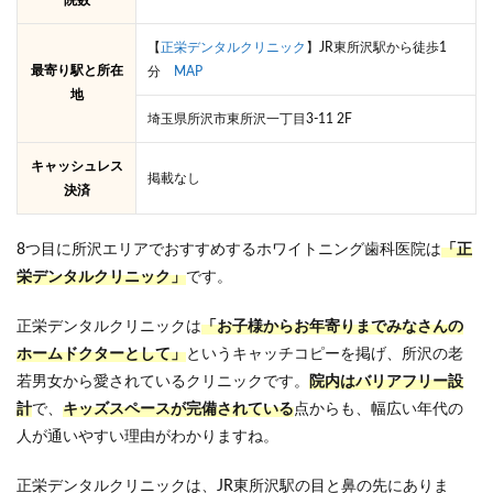
【
正栄デンタルクリニック
】JR東所沢駅から徒歩1
最寄り駅と所在
分
MAP
地
埼玉県所沢市東所沢一丁目3-11 2F
キャッシュレス
掲載なし
決済
8つ目に所沢エリアでおすすめするホワイトニング歯科医院は
「正
栄デンタルクリニック」
です。
正栄デンタルクリニックは
「お子様からお年寄りまでみなさんの
ホームドクターとして」
というキャッチコピーを掲げ、所沢の老
若男女から愛されているクリニックです。
院内はバリアフリー設
計
で、
キッズスペースが完備されている
点からも、幅広い年代の
人が通いやすい理由がわかりますね。
正栄デンタルクリニックは、JR東所沢駅の目と鼻の先にありま