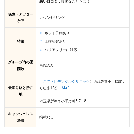
悪い口コミ：
曖昧なことを言う
保障・アフター
カウンセリング
ケア
ネット予約あり
特徴
土曜診察あり
バリアフリーに対応
グループ内の医
当院のみ
院数
【
こてさしデンタルクリニック
】西武鉄道小手指駅よ
最寄り駅と所在
り徒歩13分
MAP
地
埼玉県所沢市小手指町5-7-18
キャッシュレス
掲載なし
決済