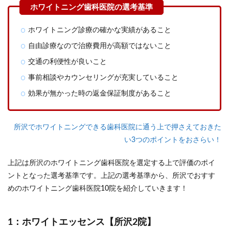
選！
2
所沢
ホワイトニング診療の確かな実績があること
でホ
ワイ
自由診療なので治療費用が高額ではないこと
トニ
交通の利便性が良いこと
ング
に迷
事前相談やカウンセリングが充実していること
った
時は
効果が無かった時の返金保証制度があること
2つ
のお
すす
所沢でホワイトニングできる歯科医院に通う上で押さえておきた
めエ
リア
い3つのポイントをおさらい！
から
選ぼ
上記は所沢のホワイトニング歯科医院を選定する上で評価のポイ
う！
ントとなった選考基準です。上記の選考基準から、所沢でおすす
3
めのホワイトニング歯科医院10院を紹介していきます！
所沢
のホ
ワイ
トエ
1：ホワイトエッセンス【所沢2院】
ッセ