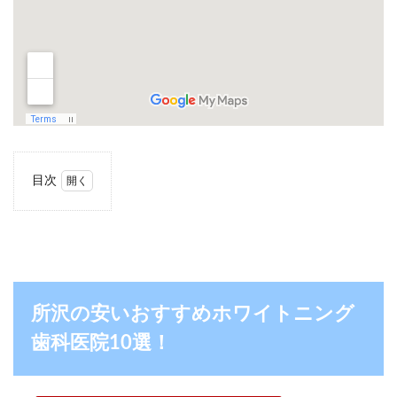
目次
1
所沢
の安
いお
すす
めホ
ワイ
所沢の安いおすすめホワイトニング
トニ
ング
歯科医院10選！
歯科
医院
10