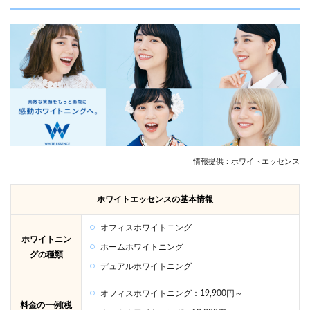
ンス
でホ
ワイ
トニ
ング
して
いる
人の
口コ
ミま
と
め！
情報提供：ホワイトエッセンス
4
所沢
でホ
ホワイトエッセンスの基本情報
ワイ
トニ
オフィスホワイトニング
ング
ホワイトニン
が可
ホームホワイトニング
グの種類
能な
デュアルホワイトニング
歯科
医院
オフィスホワイトニング：19,900円～
のお
料金の一例(税
もな