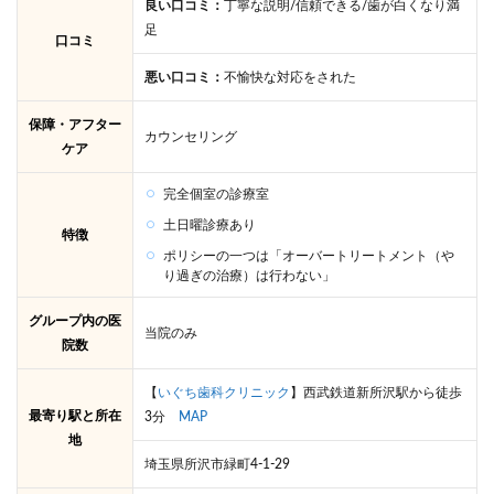
良い口コミ：
丁寧な説明/信頼できる/歯が白くなり満
足
口コミ
悪い口コミ：
不愉快な対応をされた
保障・アフター
カウンセリング
ケア
完全個室の診療室
土日曜診療あり
特徴
ポリシーの一つは「オーバートリートメント（や
り過ぎの治療）は行わない」
グループ内の医
当院のみ
院数
【
いぐち歯科クリニック
】西武鉄道新所沢駅から徒歩
最寄り駅と所在
3分
MAP
地
埼玉県所沢市緑町4-1-29