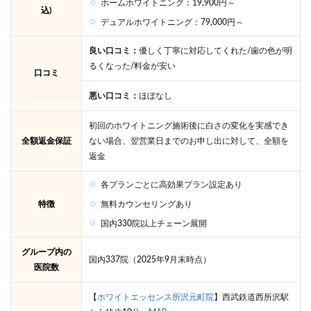
ホームホワイトニング：19,900円～
込)
20
デュアルホワイトニング：79,000円～
社を
5つ
の項
良い口コミ：
優しく丁寧に対応してくれた/歯の色が明
目で
るくなった/料金が安い
口コミ
徹底
比
悪い口コミ：
ほぼなし
較！
5
初回のホワイトニング施術後に白さの変化を実感でき
所沢
全額返金保証
ない場合、翌営業日までのお申し出に対して、全額を
でホ
返金
ワイ
トニ
ング
各プランごとに高効果プラン設定あり
でき
特徴
無料カウンセリングあり
る歯
科医
国内330院以上チェーン展開
院に
通う
グループ内の
上で
国内337院（2025年9月末時点）
医院数
押さ
えて
おき
【
ホワイトエッセンス所沢元町院
】西武鉄道西所沢駅
たい