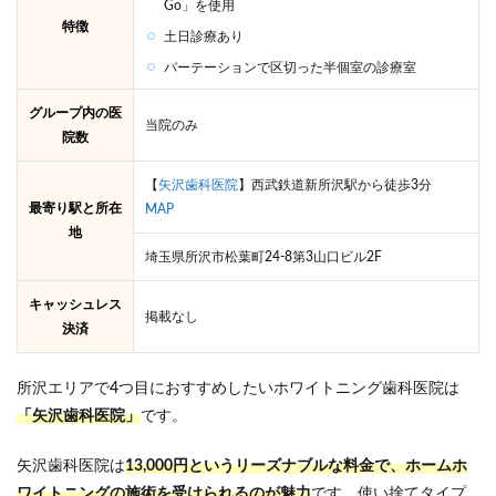
Go」を使用
特徴
土日診療あり
パーテーションで区切った半個室の診療室
グループ内の医
当院のみ
院数
【
矢沢歯科医院
】西武鉄道新所沢駅から徒歩3分
最寄り駅と所在
MAP
地
埼玉県所沢市松葉町24-8第3山口ビル2F
キャッシュレス
掲載なし
決済
所沢エリアで4つ目におすすめしたいホワイトニング歯科医院は
「矢沢歯科医院」
です。
矢沢歯科医院は
13,000円というリーズナブルな料金で、ホームホ
ワイトニングの施術を受けられるのが魅力
です。使い捨てタイプ